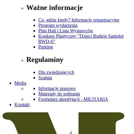
Ważne informacje
Co, gdzie kiedy? Informacje organizacyjne
Program wydarzenia
Plan Hali i Lista Wystawców
Konkurs Plastyczny "Dzieci Budują Samolot
RWD-6"
Parking
Regulaminy
Dla zwiedzających
Szatnia
Media
Informacje prasowe
Materiały do pobrania
Formularz akredytacji - MILITARIA
Kontakt