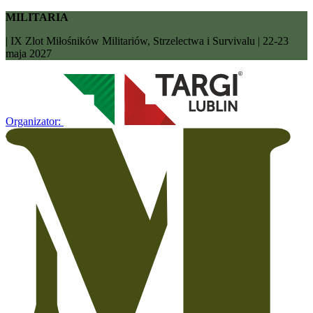
MILITARIA
| IX Zlot Miłośników Militariów, Strzelectwa i Survivalu | 22-23
maja 2027
Organizator: