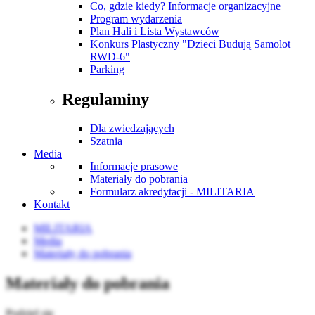
Co, gdzie kiedy? Informacje organizacyjne
Program wydarzenia
Plan Hali i Lista Wystawców
Konkurs Plastyczny "Dzieci Budują Samolot
RWD-6"
Parking
Regulaminy
Dla zwiedzających
Szatnia
Media
Informacje prasowe
Materiały do pobrania
Formularz akredytacji - MILITARIA
Kontakt
MILITARIA
Media
Materiały do pobrania
Materiały do pobrania
Podziel się