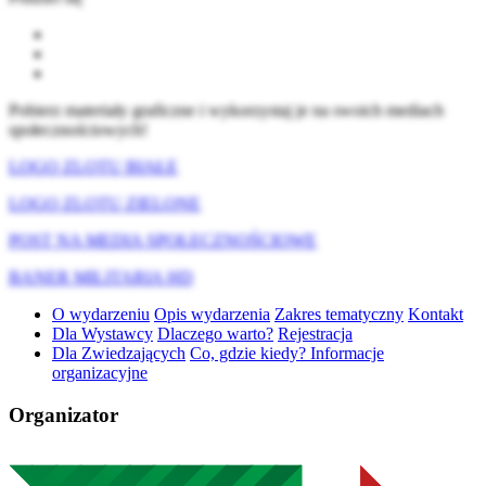
Pobierz materiały graficzne i wykorzystaj je na swoich mediach
społecznościowych!
LOGO ZLOTU BIAŁE
LOGO ZLOTU ZIELONE
POST NA MEDIA SPOŁECZNOŚCIOWE
BANER MILITARIA HD
O wydarzeniu
Opis wydarzenia
Zakres tematyczny
Kontakt
Dla Wystawcy
Dlaczego warto?
Rejestracja
Dla Zwiedzających
Co, gdzie kiedy? Informacje
organizacyjne
Organizator