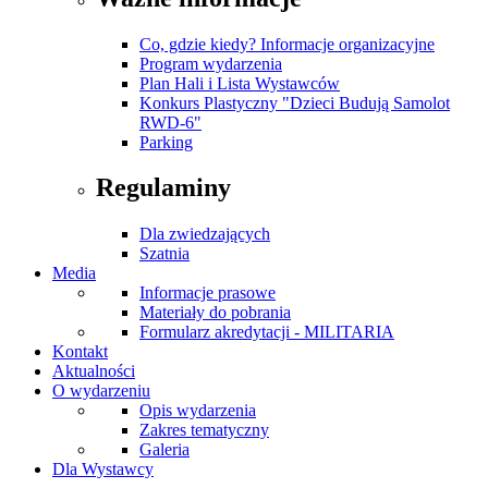
Co, gdzie kiedy? Informacje organizacyjne
Program wydarzenia
Plan Hali i Lista Wystawców
Konkurs Plastyczny "Dzieci Budują Samolot
RWD-6"
Parking
Regulaminy
Dla zwiedzających
Szatnia
Media
Informacje prasowe
Materiały do pobrania
Formularz akredytacji - MILITARIA
Kontakt
Aktualności
O wydarzeniu
Opis wydarzenia
Zakres tematyczny
Galeria
Dla Wystawcy