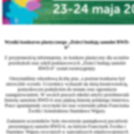
Wyniki konkursu plastycznego „Dzieci budują samolot RWD-
6”
Z przyjemnością informujemy, że konkurs plastyczny dla uczniów
przedszkoli oraz szkół podstawowych „Dzieci budują samolot
RWD-6” został rozstrzygnięty.
Otrzymaliśmy rekordową liczbę prac, a poziom konkursu był
niezwykle wysoki. Uczestnicy wykazali się dużą kreatywnością,
pomysłowym podejściem do tematu oraz ogromnym
zaangażowaniem. W swoich pracach młodzi artyści przedstawiali
historię samolotu RWD-6 oraz piękną historię polskiego lotnictwa.
Prace upamiętniały zwycięski lot oraz wizerunki pilota Franciszka
Żwirki i konstruktora Stanisława Wigury.
Zadaniem uczestników było stworzenie pamiątkowej pocztówki
prezentującej samolot RWD-6, na którym Franciszek Żwirko i
Stanisław Wigura zwyciężyli w największych międzywojennych