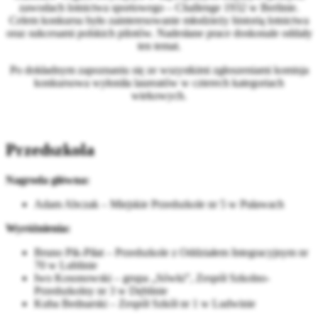
zawodach lotnictwa sportowego – Challenge 1932 w Berlinie.
Celem konkursu było zainteresowanie młodzieży historią lotnictwa
oraz sukcesami polskich pilotów. Nadesłane prace doskonale oddały
ten temat.
Po dokładnym zapoznaniu się ze wszystkimi zgłoszeniami komisja
konkursowa wyłoniła laureatów w czterech kategoriach
wiekowych.
Przedszkola
Nagroda główna:
Adam Abczak – Miejskie Przedszkole nr 5 w Puławach
Wyróżnienia:
Bruno Pik-Piłat – Przedszkole z Oddziałem Integracyjnym nr
70 w Lublinie
Iwo Kosonowski – grupa „Sówki”, Zespół Szkolno-
Przedszkolny nr 3 w Dęblinie
Kuba Bednarski – Zespół Szkół nr 1 w Ludwinie