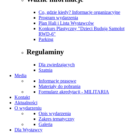
Co, gdzie kiedy? Informacje organizacyjne
Program wydarzenia
Plan Hali i Lista Wystawców
Konkurs Plastyczny "Dzieci Budują Samolot
RWD-6"
Parking
Regulaminy
Dla zwiedzających
Szatnia
Media
Informacje prasowe
Materiały do pobrania
Formularz akredytacji - MILITARIA
Kontakt
Aktualności
O wydarzeniu
Opis wydarzenia
Zakres tematyczny
Galeria
Dla Wystawcy