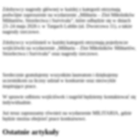
Zdobywcy nagrody głównej w każdej z kategorii otrzymają
podwójne zaproszenie na wydarzenie „Militaria – Zlot Miłośników
Militariów, Strzelectwa i Survivalu”, które odbędzie się w dniach
23–24 maja 2026 r. w Targach Lublin (ul. Dworcowa 11), a także
nagrody rzeczowe.
Zdobywcy wyróżnień w każdej kategorii otrzymają pojedyncze
wejściówki na wydarzenie „Militaria – Zlot Miłośników Militariów,
Strzelectwa i Survivalu” oraz nagrody rzeczowe.
Serdecznie gratulujemy wszystkim laureatom i dziękujemy
uczestnikom za liczny udział w konkursie oraz niezwykle
inspirujące prace.
W sprawie odbioru wejściówek i nagród będziemy kontaktować się
indywidualnie.
Już teraz zapraszamy również na wydarzenie MILITARIA, gdzie
będzie można obejrzeć prace konkursowe.
Ostatnie artykuły