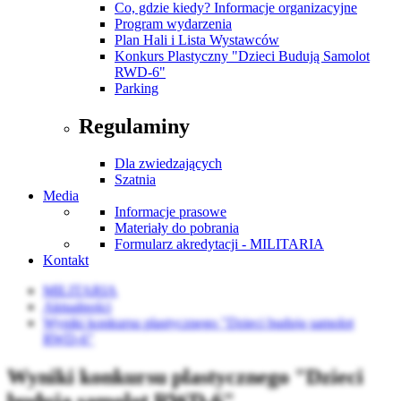
Co, gdzie kiedy? Informacje organizacyjne
Program wydarzenia
Plan Hali i Lista Wystawców
Konkurs Plastyczny "Dzieci Budują Samolot
RWD-6"
Parking
Regulaminy
Dla zwiedzających
Szatnia
Media
Informacje prasowe
Materiały do pobrania
Formularz akredytacji - MILITARIA
Kontakt
MILITARIA
Aktualności
Wyniki konkursu plastycznego "Dzieci budują samolot
RWD-6"
Wyniki konkursu plastycznego "Dzieci