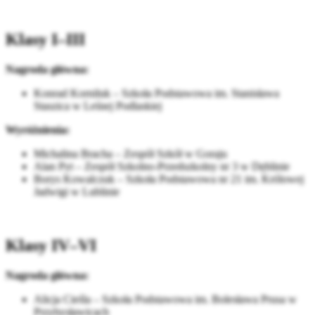
Klasy I–III
Nagroda główna:
Konrad Korniluk – Szkoła Podstawowa im. Stanisława
Staszica w Leśnej Podlaskiej
Wyróżnienia:
Michalina Bracha – Zespół Szkół w Goraju
Alan Pyt – Zespół Szkolno-Przedszkolny nr 3 w Dęblinie
Borys Kowalczuk – Szkoła Podstawowa nr 21 im. Królowej
Jadwigi w Lublinie
Klasy IV–VI
Nagroda główna:
Alicja Cieśla – Szkoła Podstawowa im. Bolesława Prusa w
Przybysławicach