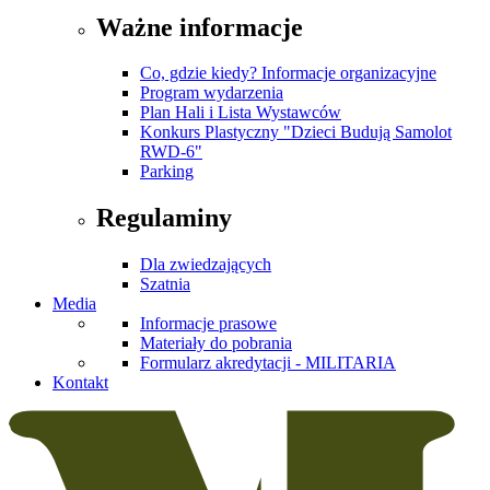
Ważne informacje
Co, gdzie kiedy? Informacje organizacyjne
Program wydarzenia
Plan Hali i Lista Wystawców
Konkurs Plastyczny "Dzieci Budują Samolot
RWD-6"
Parking
Regulaminy
Dla zwiedzających
Szatnia
Media
Informacje prasowe
Materiały do pobrania
Formularz akredytacji - MILITARIA
Kontakt