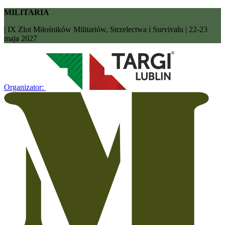
MILITARIA
| IX Zlot Miłośników Militariów, Strzelectwa i Survivalu | 22-23
maja 2027
Organizator: