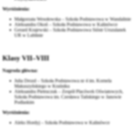
Wyróżnienia:
Małgorzata Wesołowska – Szkoła Podstawowa w Wandalinie
Aleksandra Okoń – Szkoła Podstawowa w Kalinówce
Gerard Krajewski – Szkoła Podstawowa Sióstr Urszulanek
UR w Lublinie
Klasy VII–VIII
Nagroda główna:
Julia Drozd – Szkoła Podstawowa nr 4 im. Kornela
Makuszyńskiego w Kraśniku
Aleksandra Pietruczuk – Zespół Placówek Oświatowych,
Szkoła Podstawowa im. Czesława Tańskiego w Janowie
Podlaskim
Wyróżnienia:
Aleks Hordyj – Szkoła Podstawowa w Kalinówce