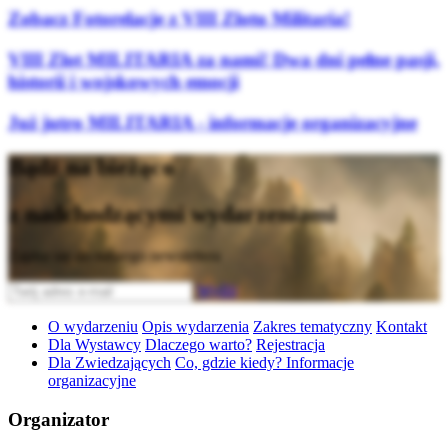
Zobacz Fotorelacje z VIII Zlotu Militaria!
VIII Zlot MILITARIA za nami! Dwa dni pełne pasji,
historii i wojskowych emocji
Już jutro MILITARIA - informacje organizacyjne
Bądź na bieżąco
z nadchodzącymi wydarzeniami
Zapisz się do naszego newslettera
Wyślij
O wydarzeniu
Opis wydarzenia
Zakres tematyczny
Kontakt
Dla Wystawcy
Dlaczego warto?
Rejestracja
Dla Zwiedzających
Co, gdzie kiedy? Informacje
organizacyjne
Organizator