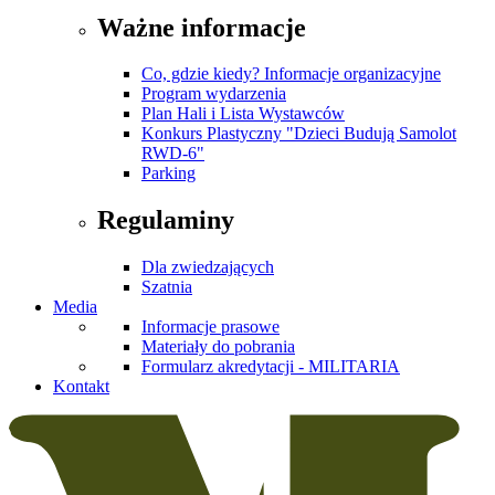
Ważne informacje
Co, gdzie kiedy? Informacje organizacyjne
Program wydarzenia
Plan Hali i Lista Wystawców
Konkurs Plastyczny "Dzieci Budują Samolot
RWD-6"
Parking
Regulaminy
Dla zwiedzających
Szatnia
Media
Informacje prasowe
Materiały do pobrania
Formularz akredytacji - MILITARIA
Kontakt