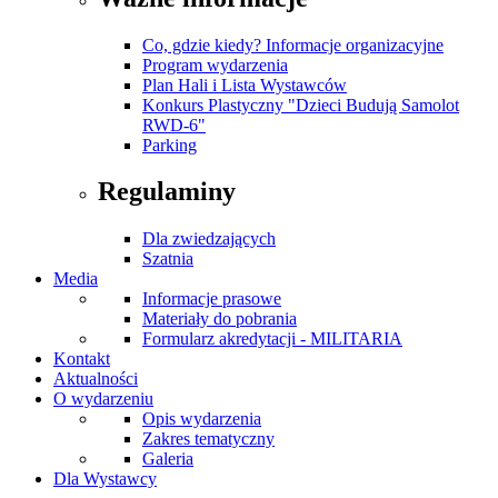
Co, gdzie kiedy? Informacje organizacyjne
Program wydarzenia
Plan Hali i Lista Wystawców
Konkurs Plastyczny "Dzieci Budują Samolot
RWD-6"
Parking
Regulaminy
Dla zwiedzających
Szatnia
Media
Informacje prasowe
Materiały do pobrania
Formularz akredytacji - MILITARIA
Kontakt
Aktualności
O wydarzeniu
Opis wydarzenia
Zakres tematyczny
Galeria
Dla Wystawcy