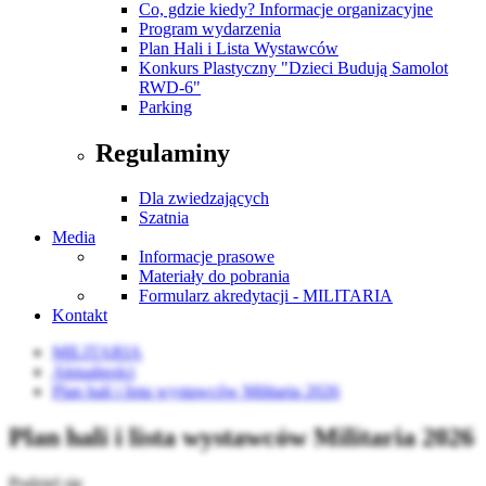
Co, gdzie kiedy? Informacje organizacyjne
Program wydarzenia
Plan Hali i Lista Wystawców
Konkurs Plastyczny "Dzieci Budują Samolot
RWD-6"
Parking
Regulaminy
Dla zwiedzających
Szatnia
Media
Informacje prasowe
Materiały do pobrania
Formularz akredytacji - MILITARIA
Kontakt
MILITARIA
Aktualności
Plan hali i lista wystawców Militaria 2026
Plan hali i lista wystawców Militaria 2026
Podziel się