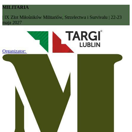
MILITARIA
| IX Zlot Miłośników Militariów, Strzelectwa i Survivalu | 22-23
maja 2027
Organizator: