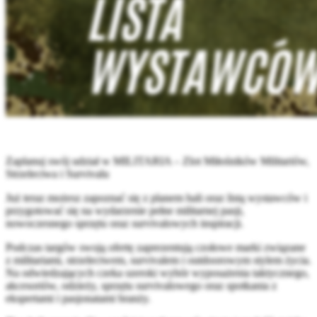
Zaplanuj swój udział w MILITARIA – Zlot Miłośników Militariów,
Strzelectwa i Survivalu
Już teraz możesz zapoznać się z planem hali oraz listą wystawców i
przygotować się na wydarzenie pełne militarnej pasji,
nowoczesnego sprzętu oraz survivalowych inspiracji.
Podczas targów swoją ofertę zaprezentują czołowe marki związane
z militariami, strzelectwem, survivalem i outdoorowym stylem życia.
Na odwiedzających czeka szeroki wybór wyposażenia taktycznego,
akcesoriów, odzieży, sprzętu survivalowego oraz spotkania z
ekspertami i pasjonatami branży.