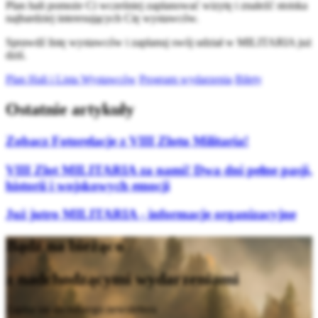
Plan hali pomoże Ci wcześniej zaplanować wizytę i znaleźć stoiska
najbardziej interesujących Cię wystawców.
Sprawdź listę wystawców i zaplanuj swój udział w MILITARIA już
dziś.
Plan Hali i Lista Wystawców
Program wydarzenia
Bilety
Ostatnie artykuły
Zobacz Fotorelacje z VIII Zlotu Militaria!
VIII Zlot MILITARIA za nami! Dwa dni pełne pasji,
historii i wojskowych emocji
Już jutro MILITARIA - informacje organizacyjne
Bądź na bieżąco
z nadchodzącymi wydarzeniami
Zapisz się do naszego newslettera